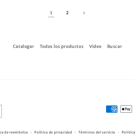
1
2
Catalogar
Todos los productos
Video
Buscar
Formas
de
pago
ica de reembolso
Política de privacidad
Términos del servicio
Polític