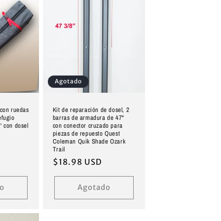
Agotado
 con ruedas
Kit de reparación de dosel, 2
efugio
barras de armadura de 47"
' con dosel
con conector cruzado para
piezas de repuesto Quest
Coleman Quik Shade Ozark
Trail
Precio
$18.98 USD
habitual
o
Agotado