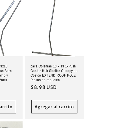
13x13
para Coleman 13 x 13 1-Push
ss Bars
Center Hub Shelter Canopy de
embly
Costco EXTEND ROOF POLE
Parts
Piezas de repuesto
Precio
$8.98 USD
habitual
arrito
Agregar al carrito