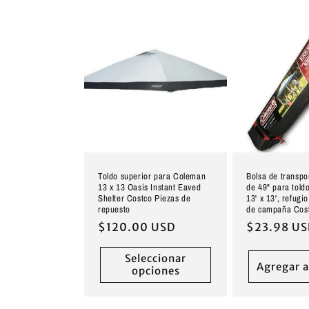
i
ó
n
:
Toldo superior para Coleman
Bolsa de transpo
13 x 13 Oasis Instant Eaved
de 49" para tol
Shelter Costco Piezas de
13' x 13', refugi
repuesto
de campaña Cos
Precio
$120.00 USD
Precio
$23.98 U
habitual
habitual
Seleccionar
Agregar a
opciones