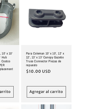
 10' x 10'
Para Coleman 10' x 10', 12' x
r Hub
12', 13' x 13' Canopy Gazebo
m Costco
Truss Connector Piezas de
PER
repuesto
eplacement
Precio
$10.00 USD
habitual
arrito
Agregar al carrito