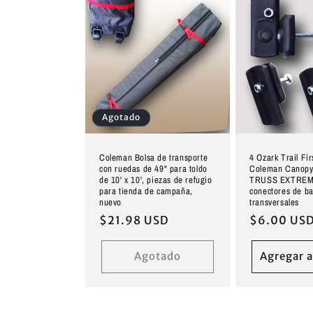
Agotado
Coleman Bolsa de transporte
4 Ozark Trail Fir
con ruedas de 49" para toldo
Coleman Canopy
de 10' x 10', piezas de refugio
TRUSS EXTREM
para tienda de campaña,
conectores de ba
nuevo
transversales
Precio
$21.98 USD
Precio
$6.00 US
habitual
habitual
Agotado
Agregar a