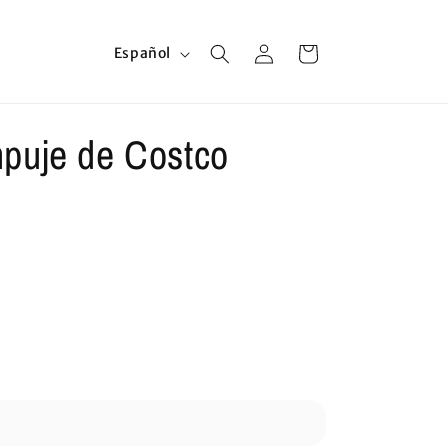
Iniciar
I
Carrito
Español
sesión
d
i
o
mpuje de Costco
m
a