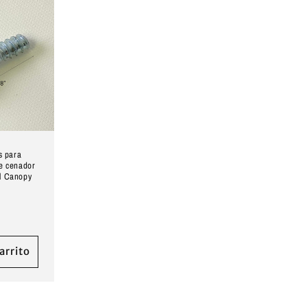
s para
de cenador
l Canopy
arrito