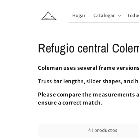
Ir
directamente
al contenido
Hogar
Catalogar
Todo
C
Refugio central Cole
o
Coleman uses several frame version
l
Truss bar lengths, slider shapes, and h
e
Please compare the measurements and
ensure a correct match.
c
c
41 productos