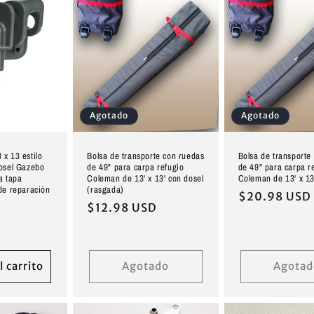
Agotado
Agotado
x 13 estilo
Bolsa de transporte con ruedas
Bolsa de transporte
dosel Gazebo
de 49" para carpa refugio
de 49" para carpa r
a tapa
Coleman de 13' x 13' con dosel
Coleman de 13' x 13
de reparación
(rasgada)
Precio
$20.98 USD
Precio
$12.98 USD
habitual
D
habitual
l carrito
Agotado
Agotad