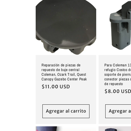
Reparación de piezas de
Para Coleman 13 
repuesto de buje central
refugio Costco 
Coleman, Ozark Trail, Quest
soporte de piern
Canopy Gazebo Center Peak
conector piezas 
de repuesto
Precio
$11.00 USD
Precio
$8.00 US
habitual
habitual
Agregar al carrito
Agregar a