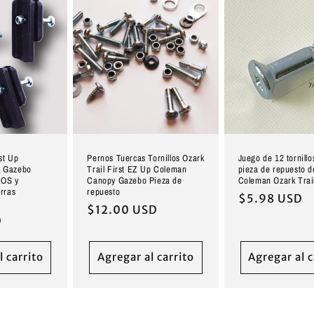
st Up
Pernos Tuercas Tornillos Ozark
Juego de 12 tornillo
 Gazebo
Trail First EZ Up Coleman
pieza de repuesto 
OS y
Canopy Gazebo Pieza de
Coleman Ozark Trai
rras
repuesto
Precio
$5.98 USD
Precio
$12.00 USD
habitual
D
habitual
l carrito
Agregar al carrito
Agregar al c