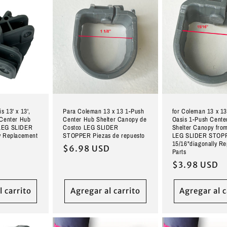
s 13' x 13',
Para Coleman 13 x 13 1-Push
for Coleman 13 x 13,
 Center Hub
Center Hub Shelter Canopy de
Oasis 1-Push Cente
 LEG SLIDER
Costco LEG SLIDER
Shelter Canopy fro
ly Replacement
STOPPER Piezas de repuesto
LEG SLIDER STOP
15/16"diagonally R
Precio
$6.98 USD
Parts
D
habitual
Precio
$3.98 USD
habitual
l carrito
Agregar al carrito
Agregar al c