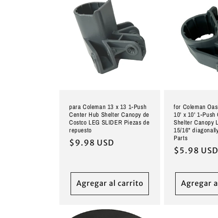
para Coleman 13 x 13 1-Push
for Coleman Oasi
Center Hub Shelter Canopy de
10' x 10' 1-Push
Costco LEG SLIDER Piezas de
Shelter Canopy
repuesto
15/16" diagonal
Parts
Precio
$9.98 USD
Precio
$5.98 US
habitual
habitual
Agregar al carrito
Agregar a