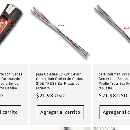
rte con ruedas
para Coleman 13'x13' 1-Push
para Coleman 13'x1
do Coleman de
Center Hub Shelter de Costco
Center Hub Shelter
o para tienda
SIDE TRUSS Bar Piezas de
Middle Truss Bar Pi
tco Gazebo
repuesto
repuesto
SD
Precio
$21.98 USD
Precio
$21.98 USD
habitual
habitual
l carrito
Agregar al carrito
Agregar al c