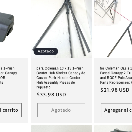
Agotado
is 1-Push
para Coleman 13 x 13 1-Push
for Coleman Oasis 
ter Canopy
Center Hub Shelter Canopy de
Eaved Canopy 2 Tru
TOR
Costco Push Handle Center
and ROOF Pole Ass
ts
Hub Assembly Piezas de
Parts Replacement 
repuesto
D
Precio
$21.98 USD
Precio
$33.98 USD
habitual
habitual
l carrito
Agotado
Agregar al c