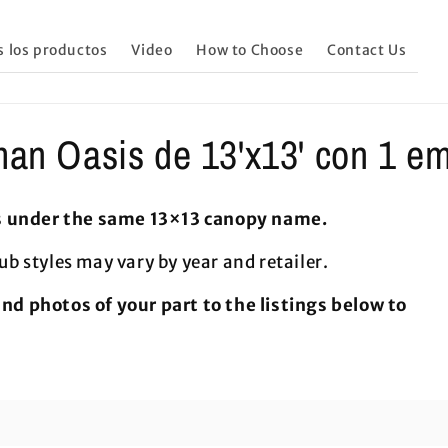
s los productos
Video
How to Choose
Contact Us
man Oasis de 13'x13' con 1 e
s under the same 13×13 canopy name.
ub styles may vary by year and retailer.
 photos of your part to the listings below to