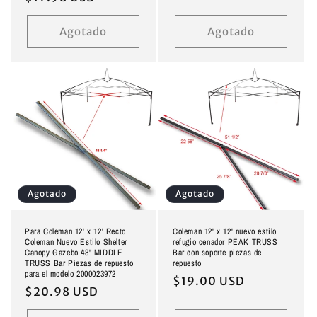
habitual
habitual
Agotado
Agotado
Agotado
Agotado
Para Coleman 12' x 12' Recto
Coleman 12' x 12' nuevo estilo
Coleman Nuevo Estilo Shelter
refugio cenador PEAK TRUSS
Canopy Gazebo 48" MIDDLE
Bar con soporte piezas de
TRUSS Bar Piezas de repuesto
repuesto
para el modelo 2000023972
Precio
$19.00 USD
Precio
$20.98 USD
habitual
habitual