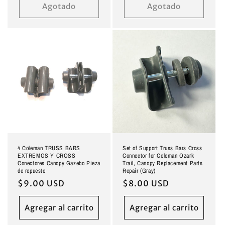
Agotado
Agotado
4 Coleman TRUSS BARS
Set of Support Truss Bars Cross
EXTREMOS Y CROSS
Connector for Coleman Ozark
Conectores Canopy Gazebo Pieza
Trail, Canopy Replacement Parts
de repuesto
Repair (Gray)
Precio
$9.00 USD
Precio
$8.00 USD
habitual
habitual
Agregar al carrito
Agregar al carrito