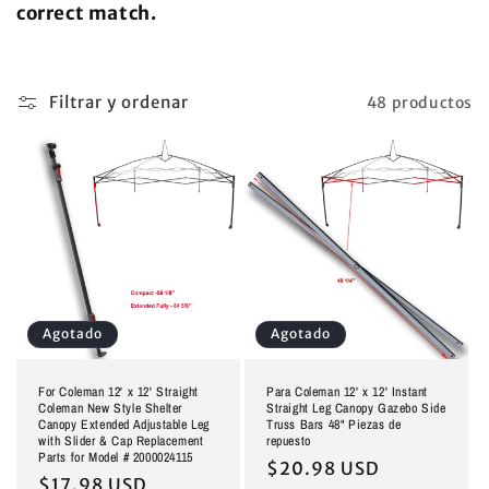
correct match.
:
Filtrar y ordenar
48 productos
Agotado
Agotado
For Coleman 12' x 12' Straight
Para Coleman 12' x 12' Instant
Coleman New Style Shelter
Straight Leg Canopy Gazebo Side
Canopy Extended Adjustable Leg
Truss Bars 48" Piezas de
with Slider & Cap Replacement
repuesto
Parts for Model # 2000024115
Precio
$20.98 USD
Precio
$17.98 USD