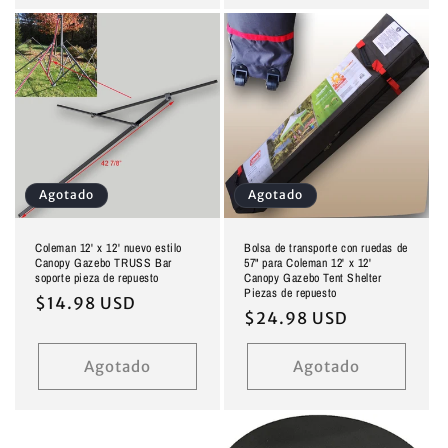
Agotado
Agotado
Coleman 12' x 12' nuevo estilo
Bolsa de transporte con ruedas de
Canopy Gazebo TRUSS Bar
57" para Coleman 12' x 12'
soporte pieza de repuesto
Canopy Gazebo Tent Shelter
Piezas de repuesto
Precio
$14.98 USD
Precio
$24.98 USD
habitual
habitual
Agotado
Agotado