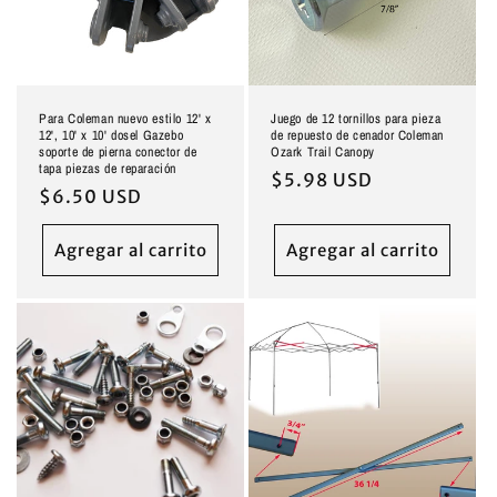
Para Coleman nuevo estilo 12' x
Juego de 12 tornillos para pieza
12', 10' x 10' dosel Gazebo
de repuesto de cenador Coleman
soporte de pierna conector de
Ozark Trail Canopy
tapa piezas de reparación
Precio
$5.98 USD
Precio
$6.50 USD
habitual
habitual
Agregar al carrito
Agregar al carrito