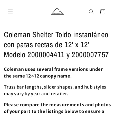
Ir
directamente
al contenido
Carrito
C
Coleman Shelter Toldo instantáneo
o
con patas rectas de 12' x 12'
l
Modelo 2000004411 y 2000007757
e
Coleman uses several frame versions under
c
the same 12×12 canopy name.
c
Truss bar lengths, slider shapes, and hub styles
i
may vary by year and retailer.
ó
Please compare the measurements and photos
of your part to the listings below to ensure a
n