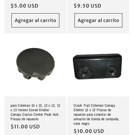
Precio
$5.00 USD
Precio
$9.50 USD
habitual
habitual
Agregar al carrito
Agregar al carrito
para Coleman 10 x 10, 12 x 12, 13
Ozark Trail Coleman Canopy
x 13 Instant Eaved Shelter
Shelter 12 x 12 Piezas de
Canopy Costco Center Peak Hub
repuesto para conector de
Piezas de repuesto
armazón de tienda de campaña,
color negro
Precio
$11.00 USD
Precio
$10.00 USD
habitual