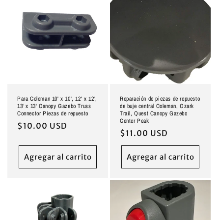
Para Coleman 10' x 10', 12' x 12',
Reparación de piezas de repuesto
13' x 13' Canopy Gazebo Truss
de buje central Coleman, Ozark
Connector Piezas de repuesto
Trail, Quest Canopy Gazebo
Center Peak
Precio
$10.00 USD
Precio
$11.00 USD
habitual
habitual
Agregar al carrito
Agregar al carrito