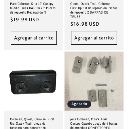
Para Coleman 12' x 12' Canopy
Quest, Ozark Trail, Coleman
Middle Truss BAR 36.25" Piezas
First Up Kit de reparación Piezas
de repuesto Reparación N
de repuesto 2 BARRAS DE
TRUSS
Precio
$19.98 USD
Precio
$16.98 USD
habitual
habitual
Agregar al carrito
Agregar al carrito
Agotado
Coleman, Quest, Caravan, First
para Coleman, Ozark Trail
Up, Ozark Trail, pieza de
Canopy Gazebo Juego de 4 barras
repuesto para conector de
de armadura CONECTORES