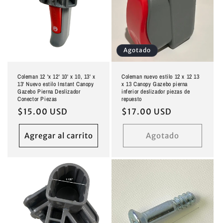
Agotado
Coleman 12 'x 12' 10' x 10, 13' x
Coleman nuevo estilo 12 x 12 13
13' Nuevo estilo Instant Canopy
x 13 Canopy Gazebo pierna
Gazebo Pierna Deslizador
inferior deslizador piezas de
Conector Piezas
repuesto
Precio
$15.00 USD
Precio
$17.00 USD
habitual
habitual
Agregar al carrito
Agotado