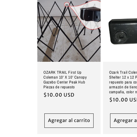
OZARK TRAIL First Up
Ozark Trail Col
Coleman 10' X 10' Canopy
Shelter 12 x 12 
Gazebo Center Peak Hub
repuesto para co
Piezas de repuesto
armazón de tien
campaña, color 
Precio
$10.00 USD
Precio
$10.00 U
habitual
habitual
Agregar al carrito
Agregar a