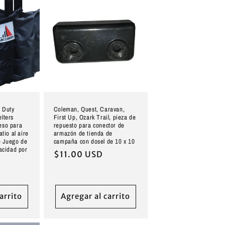
 Duty
Coleman, Quest, Caravan,
lters
First Up, Ozark Trail, pieza de
eso para
repuesto para conector de
tio al aire
armazón de tienda de
 – Juego de
campaña con dosel de 10 x 10
pacidad por
Precio
$11.00 USD
habitual
arrito
Agregar al carrito