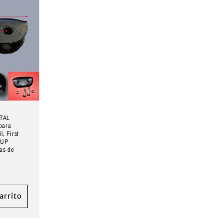
TAL
para
, First
 UP
as de
arrito