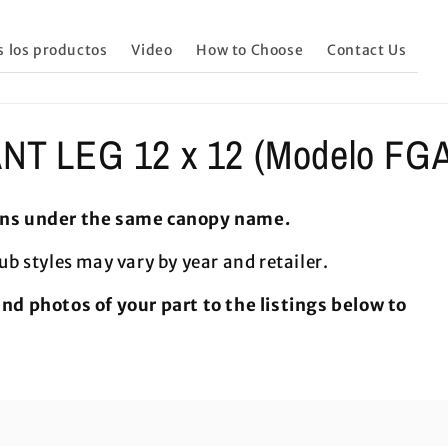
s los productos
Video
How to Choose
Contact Us
LANT LEG 12 x 12 (Modelo FG
ions under the same canopy name.
ub styles may vary by year and retailer.
 photos of your part to the listings below to