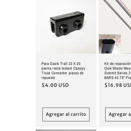
Para Ozark Trail 10 X 20
Kit de reparació
pierna recta Instant Canopy
Quik Shade Wee
Truss Connector piezas de
Summit Series 
repuesto
BARS 42.75" Pie
Precio
$4.00 USD
Precio
$16.98 U
habitual
habitual
Agregar al carrito
Agregar a