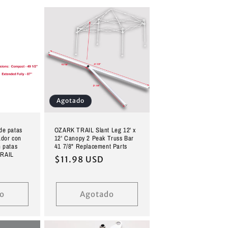
Agotado
de patas
OZARK TRAIL Slant Leg 12' x
ador con
12' Canopy 2 Peak Truss Bar
n patas
41 7/8" Replacement Parts
TRAIL
Precio
$11.98 USD
habitual
o
Agotado