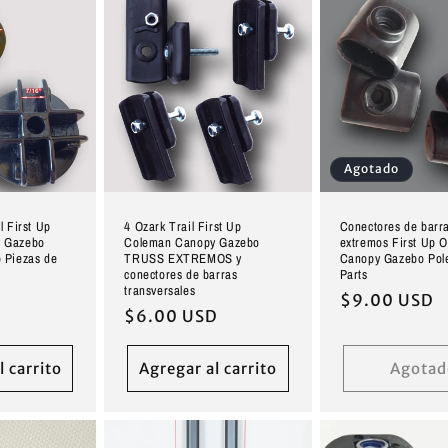
Agotado
l First Up
4 Ozark Trail First Up
Conectores de barr
 Gazebo
Coleman Canopy Gazebo
extremos First Up O
 Piezas de
TRUSS EXTREMOS y
Canopy Gazebo Po
conectores de barras
Parts
transversales
D
Precio
$9.00 USD
Precio
$6.00 USD
habitual
habitual
l carrito
Agregar al carrito
Agotad