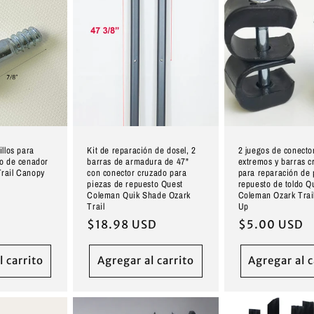
illos para
Kit de reparación de dosel, 2
2 juegos de conecto
to de cenador
barras de armadura de 47"
extremos y barras c
rail Canopy
con conector cruzado para
para reparación de 
piezas de repuesto Quest
repuesto de toldo Q
D
Coleman Quik Shade Ozark
Coleman Ozark Trail
Trail
Up
Precio
$18.98 USD
Precio
$5.00 USD
habitual
habitual
l carrito
Agregar al carrito
Agregar al c