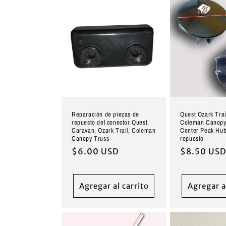
Reparación de piezas de
Quest Ozark Trai
repuesto del conector Quest,
Coleman Canopy
Caravan, Ozark Trail, Coleman
Center Peak Hub
Canopy Truss
repuesto
Precio
$6.00 USD
Precio
$8.50 US
habitual
habitual
Agregar al carrito
Agregar a