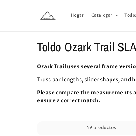
Ir
directamente
al contenido
Hogar
Catalogar
Todo
C
Toldo Ozark Trail S
o
Ozark Trail uses several frame vers
l
Truss bar lengths, slider shapes, and h
e
Please compare the measurements and
ensure a correct match.
c
c
49 productos