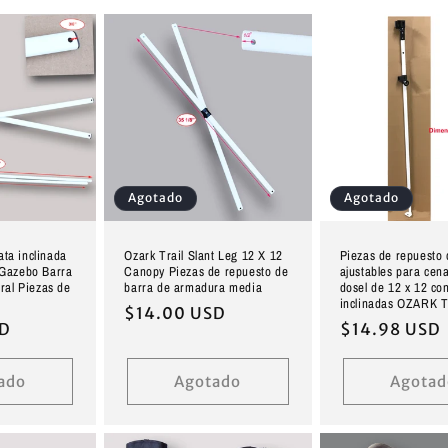
Agotado
Agotado
ta inclinada
Ozark Trail Slant Leg 12 X 12
Piezas de repuesto 
Gazebo Barra
Canopy Piezas de repuesto de
ajustables para cen
ral Piezas de
barra de armadura media
dosel de 12 x 12 co
inclinadas OZARK 
Precio
$14.00 USD
SD
Precio
$14.98 USD
habitual
habitual
ado
Agotado
Agotad