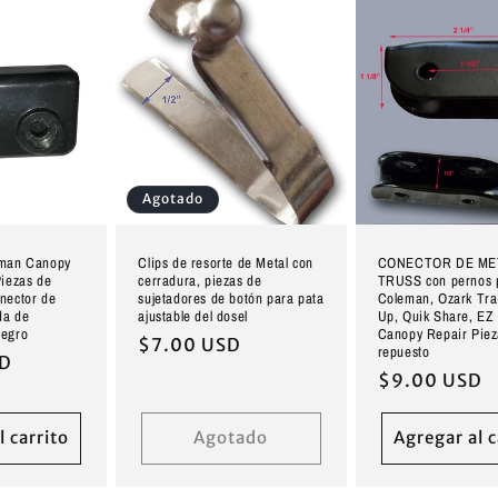
Agotado
eman Canopy
Clips de resorte de Metal con
CONECTOR DE ME
Piezas de
cerradura, piezas de
TRUSS con pernos 
nector de
sujetadores de botón para pata
Coleman, Ozark Trail
da de
ajustable del dosel
Up, Quik Share, EZ
negro
Canopy Repair Piez
Precio
$7.00 USD
repuesto
SD
habitual
Precio
$9.00 USD
habitual
l carrito
Agotado
Agregar al c