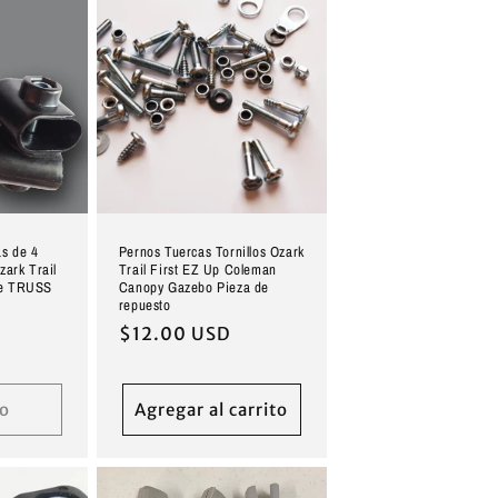
as de 4
Pernos Tuercas Tornillos Ozark
zark Trail
Trail First EZ Up Coleman
le TRUSS
Canopy Gazebo Pieza de
repuesto
Precio
$12.00 USD
habitual
o
Agregar al carrito