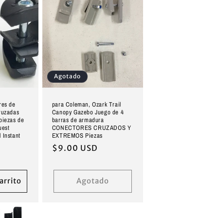
Agotado
res de
para Coleman, Ozark Trail
ruzadas
Canopy Gazebo Juego de 4
piezas de
barras de armadura
uest
CONECTORES CRUZADOS Y
 Instant
EXTREMOS Piezas
Precio
$9.00 USD
habitual
arrito
Agotado