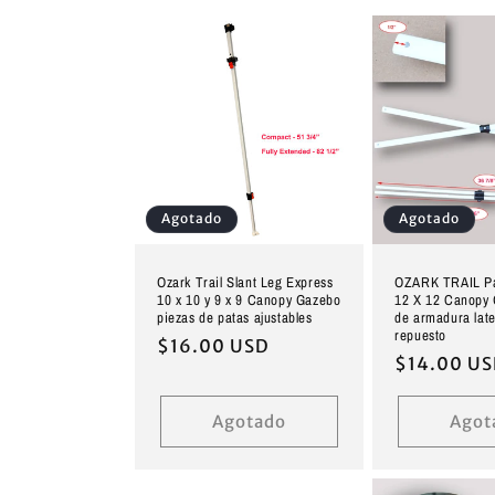
i
ó
n
:
Agotado
Agotado
Ozark Trail Slant Leg Express
OZARK TRAIL Pa
10 x 10 y 9 x 9 Canopy Gazebo
12 X 12 Canopy 
piezas de patas ajustables
de armadura late
repuesto
Precio
$16.00 USD
Precio
$14.00 U
habitual
habitual
Agotado
Agot