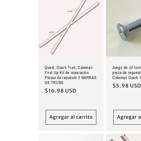
Quest, Ozark Trail, Coleman
Juego de 12 torn
First Up Kit de reparación
pieza de repues
Piezas de repuesto 2 BARRAS
Coleman Ozark T
DE TRUSS
Precio
$5.98 US
Precio
$16.98 USD
habitual
habitual
Agregar al carrito
Agregar a